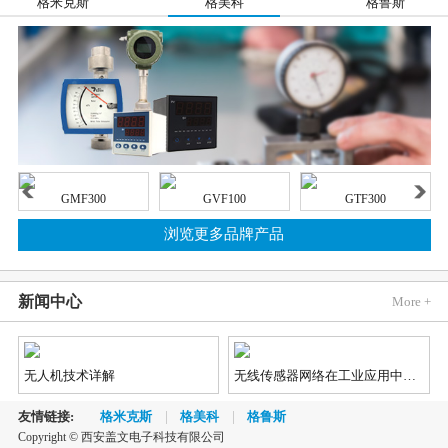
格米克斯
格美科
格鲁斯
GMF300
GVF100
GTF300
浏览更多品牌产品
新闻中心
More +
无人机技术详解
无线传感器网络在工业应用中的发展趋势
友情链接:
格米克斯
格美科
格鲁斯
Copyright © 西安盖文电子科技有限公司
2018《蓝牙市场最新资讯》
汽车市场对视觉、雷达和LiDAR（激光雷达）传感器的需求不断增长，因为这些传感器能够实现先进辅助驾驶（ADAS）和自动/无人驾驶功能，不仅如此，汽车制造商还对传感器供应商提出了更加苛刻的新要求。