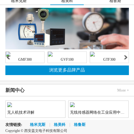
格米克斯
格美科
格鲁斯
GMF300
GVF100
GTF300
浏览更多品牌产品
新闻中心
More +
无人机技术详解
无线传感器网络在工业应用中的发展趋势
友情链接:
格米克斯
格美科
格鲁斯
Copyright © 西安盖文电子科技有限公司
2018《蓝牙市场最新资讯》
汽车市场对视觉、雷达和LiDAR（激光雷达）传感器的需求不断增长，因为这些传感器能够实现先进辅助驾驶（ADAS）和自动/无人驾驶功能，不仅如此，汽车制造商还对传感器供应商提出了更加苛刻的新要求。