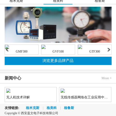
格米克斯
格美科
格鲁斯
GMF300
GVF100
GTF300
浏览更多品牌产品
新闻中心
More +
无人机技术详解
无线传感器网络在工业应用中的发展趋势
友情链接:
格米克斯
格美科
格鲁斯
Copyright © 西安盖文电子科技有限公司
2018《蓝牙市场最新资讯》
汽车市场对视觉、雷达和LiDAR（激光雷达）传感器的需求不断增长，因为这些传感器能够实现先进辅助驾驶（ADAS）和自动/无人驾驶功能，不仅如此，汽车制造商还对传感器供应商提出了更加苛刻的新要求。