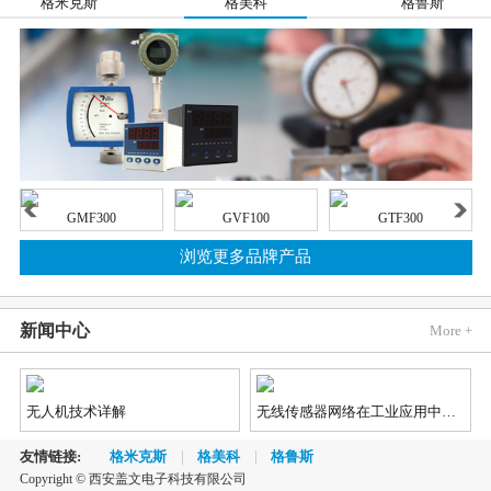
格米克斯
格美科
格鲁斯
GMF300
GVF100
GTF300
浏览更多品牌产品
新闻中心
More +
无人机技术详解
无线传感器网络在工业应用中的发展趋势
友情链接:
格米克斯
格美科
格鲁斯
Copyright © 西安盖文电子科技有限公司
2018《蓝牙市场最新资讯》
汽车市场对视觉、雷达和LiDAR（激光雷达）传感器的需求不断增长，因为这些传感器能够实现先进辅助驾驶（ADAS）和自动/无人驾驶功能，不仅如此，汽车制造商还对传感器供应商提出了更加苛刻的新要求。