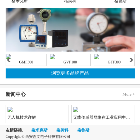
格米克斯
格美科
格鲁斯
GMF300
GVF100
GTF300
浏览更多品牌产品
新闻中心
More +
无人机技术详解
无线传感器网络在工业应用中的发展趋势
友情链接:
格米克斯
格美科
格鲁斯
Copyright © 西安盖文电子科技有限公司
2018《蓝牙市场最新资讯》
汽车市场对视觉、雷达和LiDAR（激光雷达）传感器的需求不断增长，因为这些传感器能够实现先进辅助驾驶（ADAS）和自动/无人驾驶功能，不仅如此，汽车制造商还对传感器供应商提出了更加苛刻的新要求。