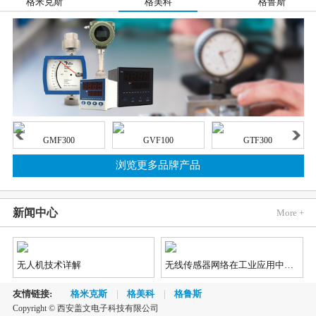
格米克斯
格美科
格鲁斯
GMF300
GVF100
GTF300
浏览更多品牌产品
新闻中心
More +
无人机技术详解
无线传感器网络在工业应用中的发展趋势
友情链接:
格米克斯
格美科
格鲁斯
Copyright © 西安盖文电子科技有限公司
2018《蓝牙市场最新资讯》
汽车市场对视觉、雷达和LiDAR（激光雷达）传感器的需求不断增长，因为这些传感器能够实现先进辅助驾驶（ADAS）和自动/无人驾驶功能，不仅如此，汽车制造商还对传感器供应商提出了更加苛刻的新要求。