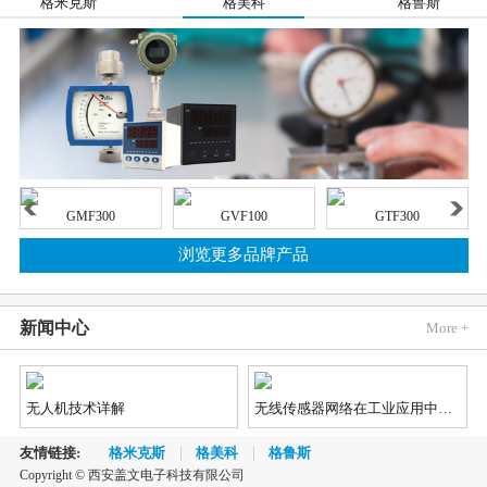
格米克斯
格美科
格鲁斯
GMF300
GVF100
GTF300
浏览更多品牌产品
新闻中心
More +
无人机技术详解
无线传感器网络在工业应用中的发展趋势
友情链接:
格米克斯
格美科
格鲁斯
Copyright © 西安盖文电子科技有限公司
2018《蓝牙市场最新资讯》
汽车市场对视觉、雷达和LiDAR（激光雷达）传感器的需求不断增长，因为这些传感器能够实现先进辅助驾驶（ADAS）和自动/无人驾驶功能，不仅如此，汽车制造商还对传感器供应商提出了更加苛刻的新要求。