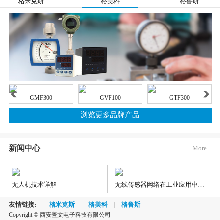
格米克斯
格美科
格鲁斯
GMF300
GVF100
GTF300
浏览更多品牌产品
新闻中心
More +
无人机技术详解
无线传感器网络在工业应用中的发展趋势
友情链接:
格米克斯
格美科
格鲁斯
Copyright © 西安盖文电子科技有限公司
2018《蓝牙市场最新资讯》
汽车市场对视觉、雷达和LiDAR（激光雷达）传感器的需求不断增长，因为这些传感器能够实现先进辅助驾驶（ADAS）和自动/无人驾驶功能，不仅如此，汽车制造商还对传感器供应商提出了更加苛刻的新要求。