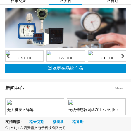
格米克斯
格美科
格鲁斯
GMF300
GVF100
GTF300
浏览更多品牌产品
新闻中心
More +
无人机技术详解
无线传感器网络在工业应用中的发展趋势
友情链接:
格米克斯
格美科
格鲁斯
Copyright © 西安盖文电子科技有限公司
2018《蓝牙市场最新资讯》
汽车市场对视觉、雷达和LiDAR（激光雷达）传感器的需求不断增长，因为这些传感器能够实现先进辅助驾驶（ADAS）和自动/无人驾驶功能，不仅如此，汽车制造商还对传感器供应商提出了更加苛刻的新要求。