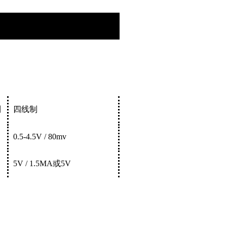
制
四线制
0.5-4.5
V
/
80
mv
5
V
/
1.5
MA
或
5
V