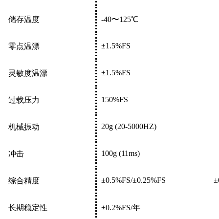
储存温度
-40
〜125
℃
±1.5
%FS
零点温漂
±1.5
%FS
灵敏度温漂
150%FS
过载压力
20
g
(20-5000
HZ
)
机械振动
100
g
(11
ms
)
冲击
±0.5%
FS
/
±0.25
%FS
±
综合精度
长期稳定性
±0.2%
FS
/
年