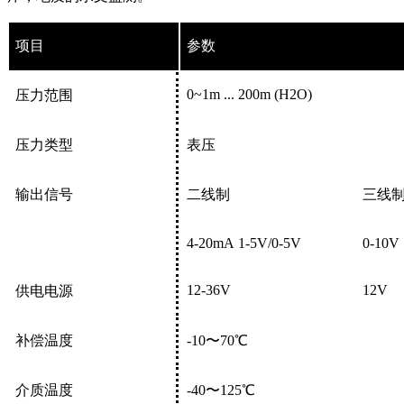
项目
参数
0~1
m
... 200
m
(H2O)
压力范围
压力类型
表压
输出信号
二线制
三线
4
-2
0mA
1
-5
V
/0-5
V
0-10
V
12-36
V
12
V
供电电源
补偿温度
-10
〜70
℃
介质温度
-40
〜125
℃