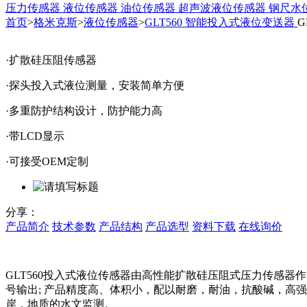
压力传感器
液位传感器
油位传感器
超声波液位传感器
钢尺水
首页
>
格米克斯
>
液位传感器
>
GLT560 智能投入式液位变送器
G
·扩散硅压阻传感器
·探头投入式液位测量，安装简单方便
·多重防护结构设计，防护能力高
·带LCD显示
·可接受OEM定制
分享：
产品简介
技术参数
产品结构
产品选型
资料下载
在线询价
GLT560投入式液位传感器由高性能扩散硅压阻式压力传感器
号输出
;
产品精度高、体积小，
配以耐磨，耐油，抗酸碱，高强
岸，地质的水文监测。